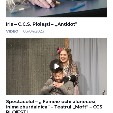
Iris – C.C.S. Ploiești – ,,Antidot”
VIDEO
03/04/2023
Spectacolul – ,, Femeie ochi alunecosi,
inima zburdalnica” – Teatrul ,,Moft” – CCS
PLOIESTI