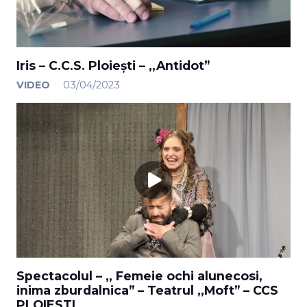
Iris – C.C.S. Ploiești – ,,Antidot”
VIDEO
03/04/2023
Spectacolul – ,, Femeie ochi alunecosi,
inima zburdalnica” – Teatrul ,,Moft” – CCS
PLOIESTI