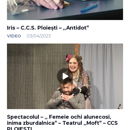
Iris – C.C.S. Ploiești – ,,Antidot”
VIDEO
03/04/2023
Spectacolul – ,, Femeie ochi alunecosi,
inima zburdalnica” – Teatrul ,,Moft” – CCS
PLOIESTI