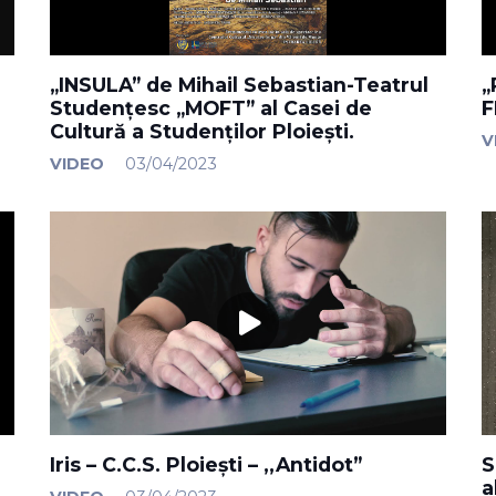
„INSULA” de Mihail Sebastian-Teatrul
„
Studențesc „MOFT” al Casei de
F
Cultură a Studenților Ploiești.
V
VIDEO
03/04/2023
Iris – C.C.S. Ploiești – ,,Antidot”
S
a