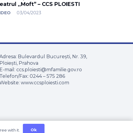
eatrul ,,Moft” – CCS PLOIESTI
IDEO
03/04/2023
Adresa: Bulevardul București, Nr. 39,
Ploiești, Prahova
E-mail:​ ccs.ploiesti@mfamilie.gov.ro
Telefon/Fax:​ 0244 – 575 286
Website: www.ccsploiesti.com
Ok
ee with it.