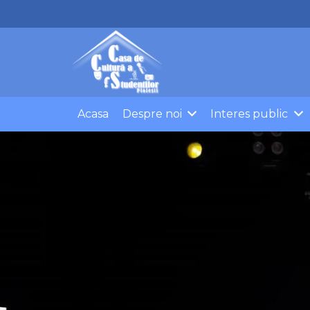
Acasa
Despre noi
Interes public