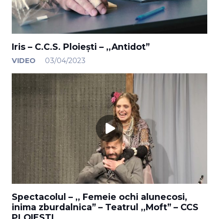
Iris – C.C.S. Ploiești – ,,Antidot”
VIDEO
03/04/2023
Spectacolul – ,, Femeie ochi alunecosi,
inima zburdalnica” – Teatrul ,,Moft” – CCS
PLOIESTI