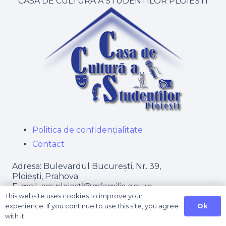
CASA DE CULTURA A STUDENTILOR PLOIESTI
Politica de confidențialitate
Contact
Adresa: Bulevardul București, Nr. 39,
Ploiești, Prahova
E-mail:​ ccs.ploiesti@mfamilie.gov.ro
This website uses cookies to improve your
Telefon/Fax:​ 0244 – 575 286
Ok
experience. If you continue to use this site, you agree
Website: www.ccsploiesti.com
with it.