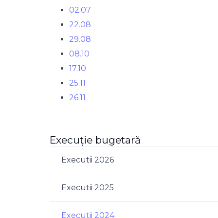
02.07
22.08
29.08
08.10
17.10
25.11
26.11
Execuție bugetară
Executii 2026
Executii 2025
Executii 2024