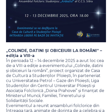
„COLINDE, DATINI ȘI OBICEIURI LA ROMÂNI” –
ediția a VIII-a
În perioada 12 – 14 decembrie 2025 a avut loc cea
de-a VIII-a ediție a evenimentului „Colinde, datini
și obiceiuri la români”, proiect organizat de Casa
de Cultură a Studenților Ploiești, în parteneriat
cu Universitatea Petrol – Gaze din Ploiești, Liga
Studenților din Centrul Universitar Ploiești și
Asociația Folclorică „Doina Prahovei” și finanțat de
Ministerul Muncii, Familiei, Tineretului și
Solidarității Sociale.
Evenimentul a reunit ansambluri folclorice din
întreaga țară, animate de dorința de a celebra și a