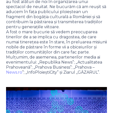
au fost alături de noi în organizarea unui
spectacol de neuitat. Ne bucurăm că am reușit să
aducem în fața publicului ploieștean un
fragment din bogăția culturală a României și să
contribuim la păstrarea și transmiterea tradițiilor
pentru generațiile viitoare.
A fost o mare bucurie să vedem preocuparea
tinerilor de a se implica cu dragostea, de care
numai tinereţea este în stare, în preluarea misiunii
nobile de păstrare în forme vii a obiceiurilor şi
tradiţiilor comunităţilor din care fac parte.
Mulțumim, de asemenea, partenerilor media ai
evenimentului: „Republika News”; „Actualitatea
Prahoveană”; „Prahova Business”; „Prahova –
News.ro
”; „InfoPloieștiCity” și Ziarul „GĂZARUL”.