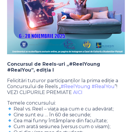
Concursul de Reels-uri „#ReelYoung
#RealYou”, ediția I
Felicitări tuturor participanților la prima ediție a
Concursului de Reels „
#ReelYoung
#RealYou
”!
VEZI CLIPURILE PREMIATE
AICI
Temele concursului:
Real vs. Reel – viața așa cum e cu adevărat;
Cine sunt eu … în 60 de secunde;
Cea mai funny întâmplare din facultate;
Cum arată sesiunea (versus cum o visam);