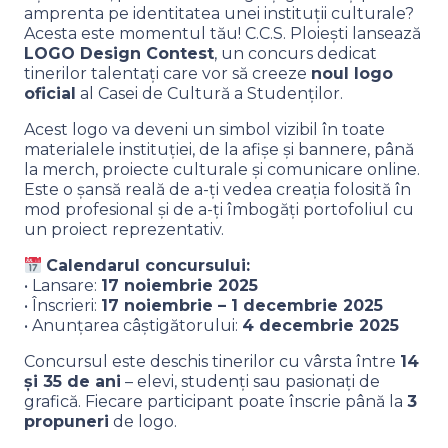
amprenta pe identitatea unei instituții culturale?
Acesta este momentul tău! C.C.S. Ploiești lansează
LOGO Design Contest
, un concurs dedicat
tinerilor talentați care vor să creeze
noul logo
oficial
al Casei de Cultură a Studenților.
Acest logo va deveni un simbol vizibil în toate
materialele instituției, de la afișe și bannere, până
la merch, proiecte culturale și comunicare online.
Este o șansă reală de a-ți vedea creația folosită în
mod profesional și de a-ți îmbogăți portofoliul cu
un proiect reprezentativ.
Calendarul concursului:
• Lansare:
17 noiembrie 2025
• Înscrieri:
17 noiembrie – 1 decembrie 2025
• Anunțarea câștigătorului:
4 decembrie 2025
Concursul este deschis tinerilor cu vârsta între
14
și 35 de ani
– elevi, studenți sau pasionați de
grafică. Fiecare participant poate înscrie până la
3
propuneri
de logo.