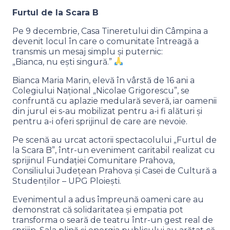
Furtul de la Scara B
Pe 9 decembrie, Casa Tineretului din Câmpina a
devenit locul în care o comunitate întreagă a
transmis un mesaj simplu și puternic:
„Bianca, nu ești singură.”
Bianca Maria Marin, elevă în vârstă de 16 ani a
Colegiului Național „Nicolae Grigorescu”, se
confruntă cu aplazie medulară severă, iar oamenii
din jurul ei s-au mobilizat pentru a-i fi alături și
pentru a-i oferi sprijinul de care are nevoie.
Pe scenă au urcat actorii spectacolului „Furtul de
la Scara B”, într-un eveniment caritabil realizat cu
sprijinul Fundației Comunitare Prahova,
Consiliului Județean Prahova și Casei de Cultură a
Studenților – UPG Ploiești.
Evenimentul a adus împreună oameni care au
demonstrat că solidaritatea și empatia pot
transforma o seară de teatru într-un gest real de