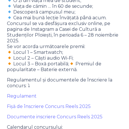
O zi din viața mea de student;
Viața de cămin … în 60 de secunde;
Descoperă campusul meu;
Cea mai bună lecție învățată până acum.
Concursul se va desfăşura exclusiv online, pe
pagina de Instagram a Casei de Cultură a
Studenților Ploiești, în perioada 6 – 28 noiembrie
2025.
Se vor acorda următoarele premii:
Locul 1 – Smartwatch;
Locul 2 – Căști audio Wi-Fi;
Locul 3 – Boxă portabilă;
Premiul de
popularitate – Baterie externă.
Regulamentul și documentele de înscriere la
concurs: ⤵
Regulament
Fișă de înscriere Concurs Reels 2025
Documente inscriere Concurs Reels 2025
Calendarul concursului: