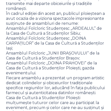
transmite mai departe obiceiurile și tradițiile
românești.
În cadrul ediției din acest an, publicul ploieștean a
avut ocazia de a viziona spectacole impresionante
susținute de ansambluri de renume:
Ansamblul Folcloric Studențesc „ARDEALUL” de
la Casa de Cultură a Studenților Sibiu;
Ansamblul Folcloric Studențesc „DOINA
CARPAȚILOR” de la Casa de Cultură a Studenților
Iași;
Ansamblul Folcloric „JUNII BRAȘOVULUI” de la
Casa de Cultură a Studenților Brașov;
Ansamblul Folcloric „DOINA PRAHOVEI” de la
Casa de Cultură a Studenților Ploiești, gazda
evenimentului.
Fiecare ansamblu a prezentat un program artistic
dedicat colindelor și obiceiurilor tradiționale
specifice regiunilor lor, aducând în fața publicului
farmecul și autenticitatea datinilor românești.
Casa de Cultură a Studenților Ploiești
mulțumește tuturor celor care au participat la
eveniment, precum și celor care ne-au susținut și