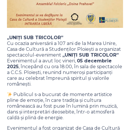
„UNIȚI SUB TRICOLOR”
Cu ocazia aniversării a 107 ani de la Marea Unire,
Casa de Cultură a Studenților Ploiești a organizat
spectacolul-eveniment
„UNIȚI SUB TRICOLOR”
Evenimentul a avut loc vineri,
05 decembrie
2025
, începând cu ora 18.00, în sala de spectacole
a C.C.S. Ploiești, reunind numeroși participanți
care au celebrat împreună spiritul și valorile
românești.
Publicul s-a bucurat de momente artistice
pline de emoție, în care tradiția și cultura
românească au fost puse în lumină prin muzică,
dans și interpretări deosebite, într-o atmosferă
caldă și plină de energie.
Evenimentul a fost organizat de Casa de Cultură