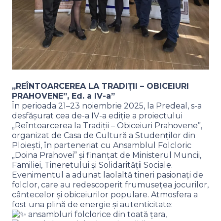
„REÎNTOARCEREA LA TRADIȚII – OBICEIURI
PRAHOVENE”, Ed. a IV-a”
În perioada 21–23 noiembrie 2025, la Predeal, s-a
desfășurat cea de-a IV-a ediție a proiectului
„Reîntoarcerea la Tradiții – Obiceiuri Prahovene”,
organizat de Casa de Cultură a Studenților din
Ploiești, în parteneriat cu Ansamblul Folcloric
„Doina Prahovei” și finanțat de Ministerul Muncii,
Familiei, Tineretului și Solidarității Sociale.
Evenimentul a adunat laolaltă tineri pasionați de
folclor, care au redescoperit frumusețea jocurilor,
cântecelor și obiceiurilor populare. Atmosfera a
fost una plină de energie și autenticitate:
ansambluri folclorice din toată țara,