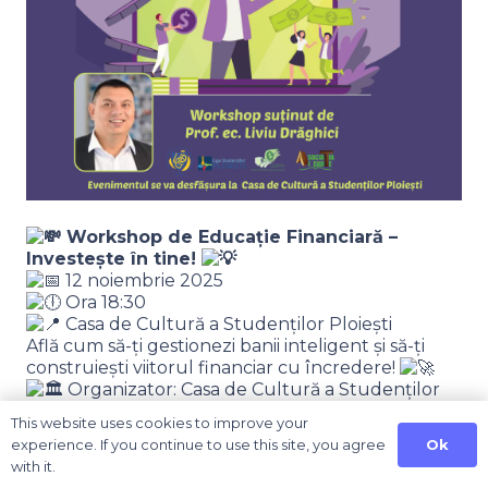
Workshop de Educație Financiară –
Investește în tine!
12 noiembrie 2025
Ora 18:30
Casa de Cultură a Studenților Ploiești
Află cum să-ți gestionezi banii inteligent și să-ți
construiești viitorul financiar cu încredere!
Organizator: Casa de Cultură a Studenților
Ploiești
This website uses cookies to improve your
Finanțat de: Ministerul Muncii, Familiei,
Ok
experience. If you continue to use this site, you agree
Tineretului și Solidarității Sociale
with it.
Parteneri: UPG Ploiești • Liga Studenților •