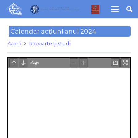
Calendar acțiuni anul 2024
Acasă
Rapoarte și studii