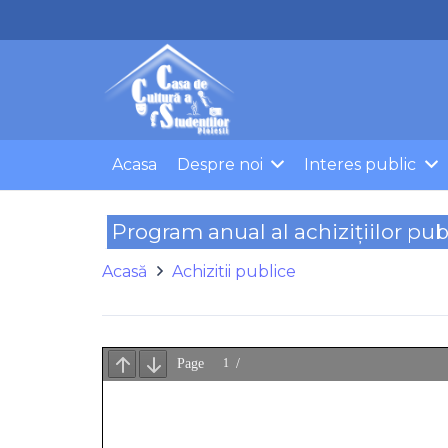
Acasa
Despre noi
Interes public
Program anual al achizițiilor pub
Acasă
Achizitii publice