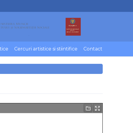
tice
Cercuri artistice si stiintifice
Contact