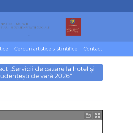
tice
Cercuri artistice si stiintifice
Contact
„Servicii de cazare la hotel și
studențești de vară 2026”