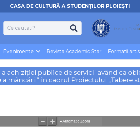
CASA DE CULTURĂ A STUDENȚILOR PLOIEȘTI
Evenimente
Revista Academic Star
Formatii artis
iziției publice de servicii având ca obiect 
re a mâncării” în cadrul Proiectului „Tabere 