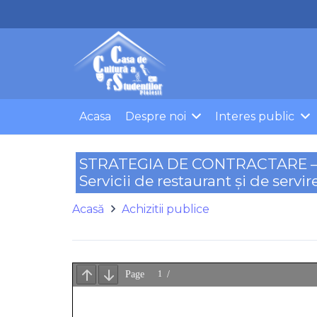
Acasa
Despre noi
Interes public
STRATEGIA DE CONTRACTARE – a ach
Servicii de restaurant și de servi
Acasă
Achizitii publice