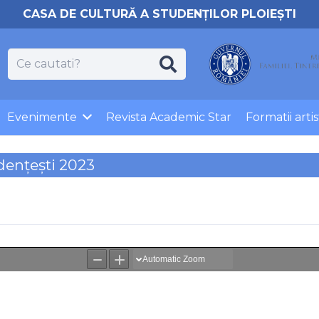
CASA DE CULTURĂ A STUDENȚILOR PLOIEȘTI
Evenimente
Revista Academic Star
Formatii artis
dențești 2023